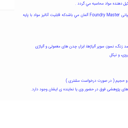
يل دهنده مواد محاسبه مي گردد .
آزمون به روش کوانتومتري بوده و تجهيزات آن از کمپانی Foundry Master آلمان مي باشدکه قابليت آناليز مواد با پايه
ضد زنگ، نسوز، سوپر آلیاژها، ابزار، چدن های معمولی و آلیاژی
روی، و نیکل
ن و حجیم ( در صورت درخواست مشتری
(
 های پژوهشی فوق در حضور وی یا نماینده ی ایشان
وجود دارد
.