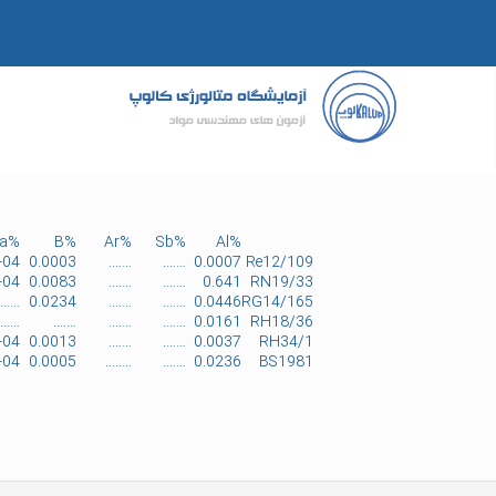
جدول پوشش عناصر کوانتومتری
%Ca
%B
%Ar
%Sb
%Al
-04
0.0003
…….
…….
0.0007
Re12/109
-04
0.0083
…….
…….
0.641
RN19/33
…….
0.0234
…….
…….
0.0446
RG14/165
…….
…….
…….
…….
0.0161
RH18/36
-04
0.0013
…….
…….
0.0037
RH34/1
-04
0.0005
……..
…….
0.0236
BS1981