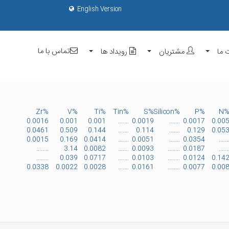
English Version
تماس با ما
 ما
مشتریان
رویداد ها
%Zr
%V
%Ti
%Tin
%S
%Silicon
%P
%
0.0016
0.001
0.001
…….
0.0019
…….
0.0017
0.00
0.0461
0.509
0.144
…….
0.114
…….
0.129
0.05
0.0015
0.169
0.0414
…….
0.0051
…….
0.0354
……
……..
3.14
0.0082
…….
0.0093
……..
0.0187
……
……..
0.039
0.0717
…….
0.0103
……..
0.0124
0.14
0.0338
0.0022
0.0028
…….
0.0161
……..
0.0077
0.00