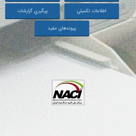
اطلاعات تكميلي
پيگيري گزارشات
پیوندهای مفید